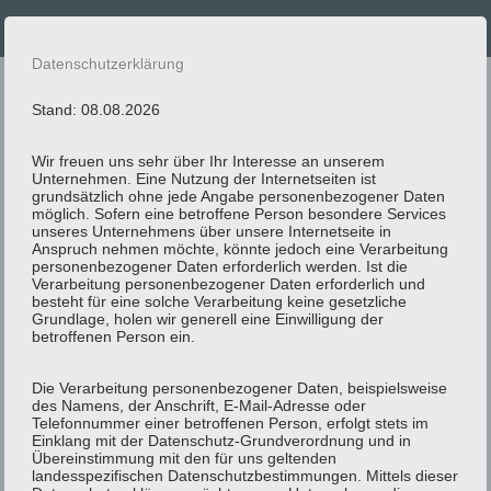
Datenschutzerklärung
Andy Car
Stand: 08.08.2026
Ihr Taxi- und Mietwagen-Unternehmen
Wir freuen uns sehr über Ihr Interesse an unserem
Unternehmen. Eine Nutzung der Internetseiten ist
aus Oelde
grundsätzlich ohne jede Angabe personenbezogener Daten
möglich. Sofern eine betroffene Person besondere Services
unseres Unternehmens über unsere Internetseite in
02522 6969
Anspruch nehmen möchte, könnte jedoch eine Verarbeitung
personenbezogener Daten erforderlich werden. Ist die
Verarbeitung personenbezogener Daten erforderlich und
besteht für eine solche Verarbeitung keine gesetzliche
Grundlage, holen wir generell eine Einwilligung der
02522 6969
betroffenen Person ein.
Die Verarbeitung personenbezogener Daten, beispielsweise
des Namens, der Anschrift, E-Mail-Adresse oder
Leistungen
Telefonnummer einer betroffenen Person, erfolgt stets im
Einklang mit der Datenschutz-Grundverordnung und in
Übereinstimmung mit den für uns geltenden
landesspezifischen Datenschutzbestimmungen. Mittels dieser