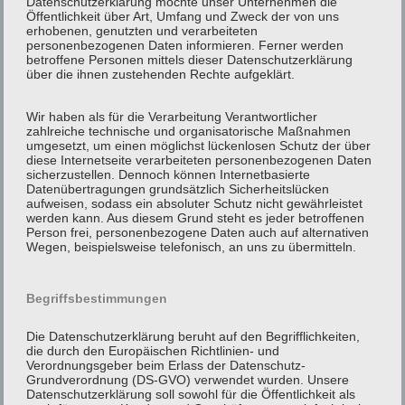
Datenschutzerklärung möchte unser Unternehmen die
Öffentlichkeit über Art, Umfang und Zweck der von uns
erhobenen, genutzten und verarbeiteten
unsere Leistungen für Sie …
personenbezogenen Daten informieren. Ferner werden
betroffene Personen mittels dieser Datenschutzerklärung
über die ihnen zustehenden Rechte aufgeklärt.
24 / 7 Service
1 – 8 Personen
Wir haben als für die Verarbeitung Verantwortlicher
Fahrrad- und Rollstuhl-Transport
zahlreiche technische und organisatorische Maßnahmen
umgesetzt, um einen möglichst lückenlosen Schutz der über
diese Internetseite verarbeiteten personenbezogenen Daten
sicherzustellen. Dennoch können Internetbasierte
Kurierfahrten
Datenübertragungen grundsätzlich Sicherheitslücken
aufweisen, sodass ein absoluter Schutz nicht gewährleistet
werden kann. Aus diesem Grund steht es jeder betroffenen
Person frei, personenbezogene Daten auch auf alternativen
Flughafentransfer
Wegen, beispielsweise telefonisch, an uns zu übermitteln.
Begriffsbestimmungen
Krankenfahrten (sitzend)
Arzt
Die Datenschutzerklärung beruht auf den Begrifflichkeiten,
die durch den Europäischen Richtlinien- und
Dialyse
Verordnungsgeber beim Erlass der Datenschutz-
Bestrahlung
Grundverordnung (DS-GVO) verwendet wurden. Unsere
Datenschutzerklärung soll sowohl für die Öffentlichkeit als
Chemotherapie