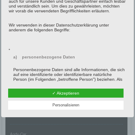
auch für unsere Kunden und Geschäftspartner einfach lesbar
und verständlich sein. Um dies zu gewährleisten, möchten
wir vorab die verwendeten Begrifflichkeiten erläutern.
Wir verwenden in dieser Datenschutzerklärung unter
anderem die folgenden Begriffe:
Suche
a) personenbezogene Daten
Personenbezogene Daten sind alle Informationen, die sich
auf eine identifizierte oder identifizierbare natürliche
Mitarbeiterbereich
Person (im Folgenden „betroffene Person") beziehen. Als
identifizierbar wird eine natürliche Person angesehen, die
direkt oder indirekt, insbesondere mittels Zuordnung zu
✓ Akzeptieren
einer Kennung wie einem Namen, zu einer Kennnummer,
zu Standortdaten, zu einer Online-Kennung oder zu einem
wochenplaner
oder mehreren besonderen Merkmalen, die Ausdruck der
Personalisieren
physischen, physiologischen, genetischen, psychischen,
Kontakt
wirtschaftlichen, kulturellen oder sozialen Identität dieser
natürlichen Person sind, identifiziert werden kann.
Andy-Car