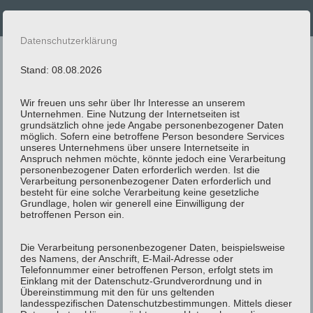
Datenschutzerklärung
Andy Car
Stand: 08.08.2026
Ihr Taxi- und Mietwagen-Unternehmen
Wir freuen uns sehr über Ihr Interesse an unserem
Unternehmen. Eine Nutzung der Internetseiten ist
aus Oelde
grundsätzlich ohne jede Angabe personenbezogener Daten
möglich. Sofern eine betroffene Person besondere Services
unseres Unternehmens über unsere Internetseite in
02522 6969
Anspruch nehmen möchte, könnte jedoch eine Verarbeitung
personenbezogener Daten erforderlich werden. Ist die
Verarbeitung personenbezogener Daten erforderlich und
besteht für eine solche Verarbeitung keine gesetzliche
Grundlage, holen wir generell eine Einwilligung der
02522 6969
betroffenen Person ein.
Die Verarbeitung personenbezogener Daten, beispielsweise
des Namens, der Anschrift, E-Mail-Adresse oder
Taxi bestellen
Telefonnummer einer betroffenen Person, erfolgt stets im
Einklang mit der Datenschutz-Grundverordnung und in
Übereinstimmung mit den für uns geltenden
landesspezifischen Datenschutzbestimmungen. Mittels dieser