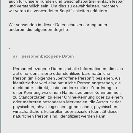
auch für unsere Kunden und Geschäftspartner einfach lesbar
Wir wollen so sicherstellen, das wir Ihnen auch
und verständlich sein. Um dies zu gewährleisten, möchten
wir vorab die verwendeten Begrifflichkeiten erläutern.
gewährleisten können, das Ihr Auftrag
aufgenommen und bearbeitet werden kann oder
Wir verwenden in dieser Datenschutzerklärung unter
anderem die folgenden Begriffe:
das wir Sie bei Fragen zurückrufen können.
ACHTUNG: Kein Vorbestellung zu Silvester
a) personenbezogene Daten
* Pflichfeld
Personenbezogene Daten sind alle Informationen, die sich
Ihr Name*
auf eine identifizierte oder identifizierbare natürliche
Person (im Folgenden „betroffene Person") beziehen. Als
identifizierbar wird eine natürliche Person angesehen, die
direkt oder indirekt, insbesondere mittels Zuordnung zu
einer Kennung wie einem Namen, zu einer Kennnummer,
Ihre E-Mail-Adresse*
zu Standortdaten, zu einer Online-Kennung oder zu einem
oder mehreren besonderen Merkmalen, die Ausdruck der
physischen, physiologischen, genetischen, psychischen,
wirtschaftlichen, kulturellen oder sozialen Identität dieser
natürlichen Person sind, identifiziert werden kann.
Ihre Telefon-Nummer bei Rückfragen*