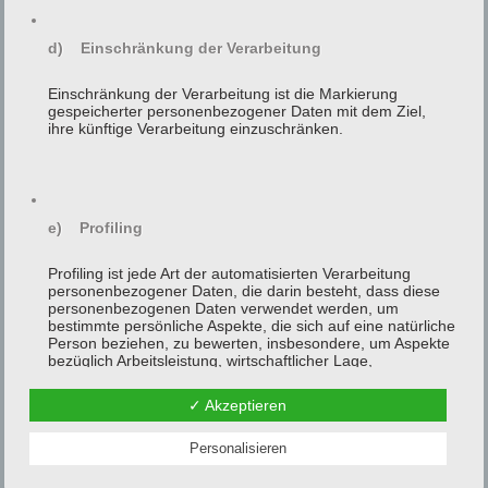
einfacher Wagen
5 - 6 Personen
d) Einschränkung der Verarbeitung
bis 8 Personen
Rollstuhl (sitzend)
Einschränkung der Verarbeitung ist die Markierung
weitere Sonderheiten
gespeicherter personenbezogener Daten mit dem Ziel,
ihre künftige Verarbeitung einzuschränken.
Kinder (für die gesetzliche
Rückhaltesystheme vorgeschrieben werden.
Genauere Angaben bitte im Nachrichtenfeld
e) Profiling
grössere/sperrige Gepäckstücke
Fahrrad
Profiling ist jede Art der automatisierten Verarbeitung
personenbezogener Daten, die darin besteht, dass diese
personenbezogenen Daten verwendet werden, um
Ihre Nachricht
bestimmte persönliche Aspekte, die sich auf eine natürliche
Person beziehen, zu bewerten, insbesondere, um Aspekte
bezüglich Arbeitsleistung, wirtschaftlicher Lage,
Gesundheit, persönlicher Vorlieben, Interessen,
Zuverlässigkeit, Verhalten, Aufenthaltsort oder Ortswechsel
✓ Akzeptieren
dieser natürlichen Person zu analysieren oder
vorherzusagen.
Personalisieren