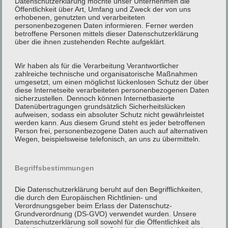
Datenschutzerklärung möchte unser Unternehmen die
Öffentlichkeit über Art, Umfang und Zweck der von uns
erhobenen, genutzten und verarbeiteten
Eine schnelle und zuverlässige Bestellung geht
personenbezogenen Daten informieren. Ferner werden
betroffene Personen mittels dieser Datenschutzerklärung
über unsere Rufnummer 02522
, die für
6969
über die ihnen zustehenden Rechte aufgeklärt.
Sie 7 Tage der Woche und 24 Stunden täglich
Wir haben als für die Verarbeitung Verantwortlicher
zu erreichen ist.
zahlreiche technische und organisatorische Maßnahmen
umgesetzt, um einen möglichst lückenlosen Schutz der über
Wir bieten Ihnen aber auch eine Online-
diese Internetseite verarbeiteten personenbezogenen Daten
sicherzustellen. Dennoch können Internetbasierte
Bestellung an.
Datenübertragungen grundsätzlich Sicherheitslücken
aufweisen, sodass ein absoluter Schutz nicht gewährleistet
werden kann. Aus diesem Grund steht es jeder betroffenen
Bestellen Sie hier Ihr Taxi oder Ihren
Person frei, personenbezogene Daten auch auf alternativen
Wegen, beispielsweise telefonisch, an uns zu übermitteln.
Mietwagen vor!
Bitte beachten Sie, das wir bei einer Bestellung
Begriffsbestimmungen
per E-Mail, diese nur Werktags von 8 – 18 Uhr
Die Datenschutzerklärung beruht auf den Begrifflichkeiten,
bearbeiten können und wir zudem eine
die durch den Europäischen Richtlinien- und
Verordnungsgeber beim Erlass der Datenschutz-
Vorlaufzeit von 24 Std. benötigen.
Grundverordnung (DS-GVO) verwendet wurden. Unsere
Datenschutzerklärung soll sowohl für die Öffentlichkeit als